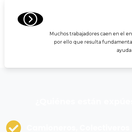
Muchos trabajadores caen en el eng
por ello que resulta fundamental
ayudar
¿Quiénes
están
expúe
Camioneros, Colectiveros