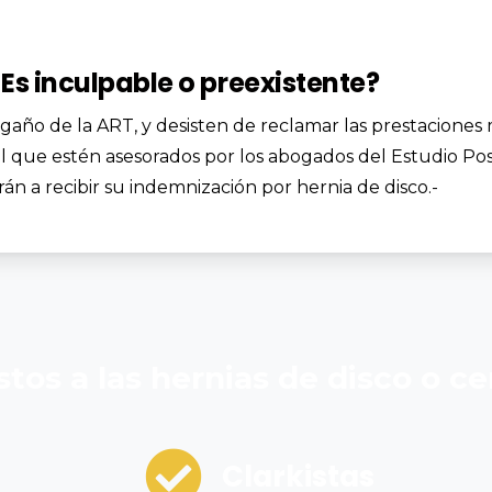
Es inculpable o preexistente?
año de la ART, y desisten de reclamar las prestaciones m
 que estén asesorados por los abogados del Estudio Posc
án a recibir su indemnización por hernia de disco.-
stos
a
las
hernias
de
disco
o
ce
Clarkistas