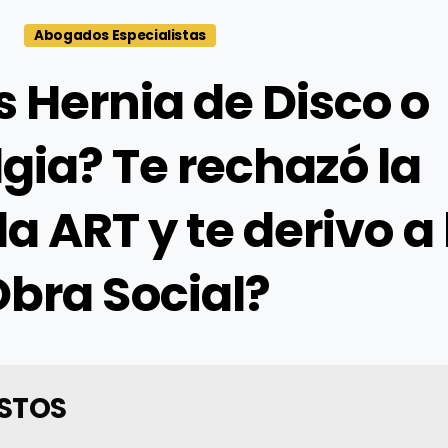
Abogados Especialistas
s
Hernia
de
Disco
o
gia?
Te
rechazó
la
la
ART
y
te
derivo
a
Obra
Social?
ASTOS