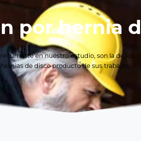
ón
por
hernia
d
ecurrente en nuestro estudio, son la de los
hernias de disco producto de sus trabajos.