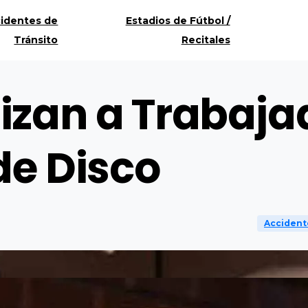
identes de
Estadios de Fútbol /
Tránsito
Recitales
zan a Trabaja
de Disco
Accident