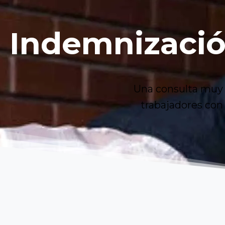
Indemnizaci
Una consulta muy r
trabajadores con 