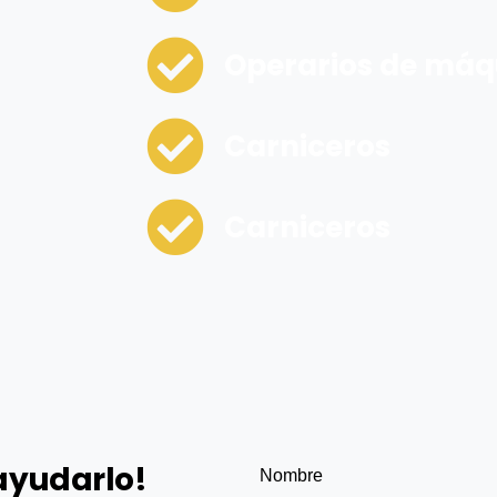
Operarios de máq
Carniceros
Carniceros
ayudarlo!
Nombre