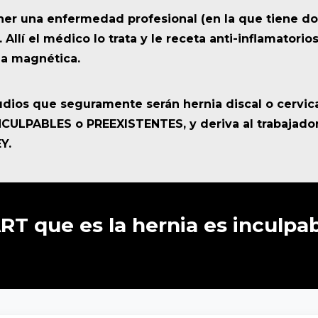
ner una enfermedad profesional (en la que tiene do
Allí el médico lo trata y le receta anti-inflamatorios
ia magnética.
udios que seguramente serán hernia discal o cervica
ULPABLES o PREEXISTENTES, y deriva al trabajador 
Y.
RT
que
es
la
hernia
es
inculpa