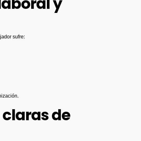
aboral y
ador sufre:
ización.
 claras de