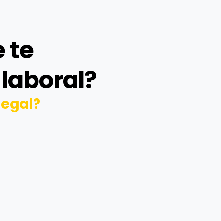
 te
laboral?
legal?