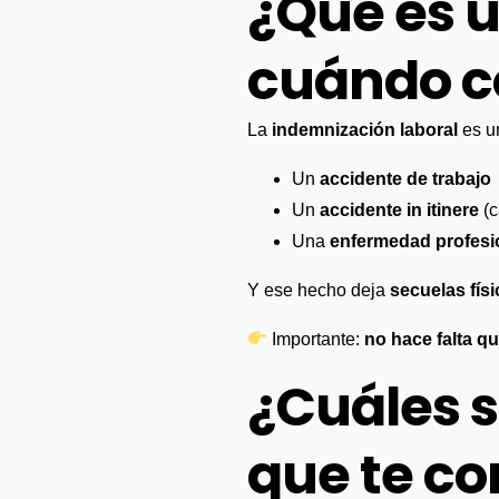
¿Qué es u
cuándo c
La
indemnización laboral
es u
Un
accidente de trabajo
Un
accidente in itinere
(c
Una
enfermedad profesi
Y ese hecho deja
secuelas fís
Importante:
no hace falta q
¿Cuáles s
que te c