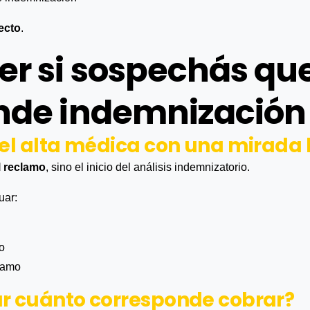
ecto
.
r si sospechás que
nde indemnización 
r el alta médica con una mirada 
el reclamo
, sino el inicio del análisis indemnizatorio.
uar:
to
clamo
ar cuánto corresponde cobrar?