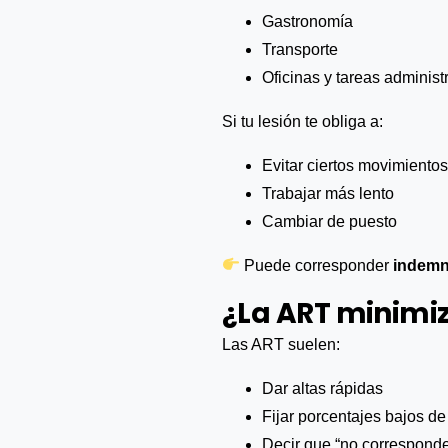
Gastronomía
Transporte
Oficinas y tareas administ
Si tu lesión te obliga a:
Evitar ciertos movimientos
Trabajar más lento
Cambiar de puesto
Puede corresponder
indemn
¿La ART minimiz
Las ART suelen:
Dar altas rápidas
Fijar porcentajes bajos d
Decir que “no correspond