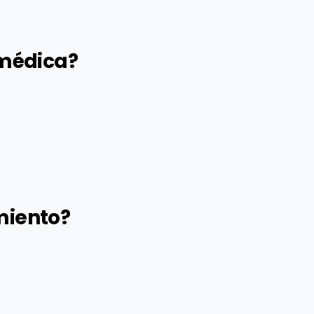
 médica?
miento?