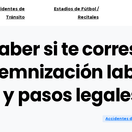
identes de
Estadios de Fútbol /
Tránsito
Recitales
ber si te corr
emnización lab
 y pasos legale
Accidentes d