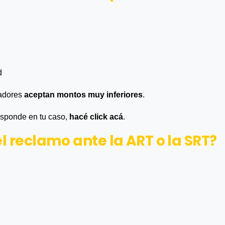
d
jadores
aceptan montos muy inferiores
.
esponde en tu caso,
hacé click acá
.
 el reclamo ante la ART o la SRT?